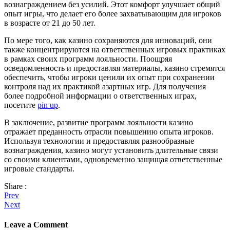
вознаграждением без усилий. Этот комфорт улучшает общий
опыт игры, что делает его более захватывающим для игроков
в возрасте от 21 до 50 лет.
По мере того, как казино сохраняются для инноваций, они
также концентрируются на ответственных игровых практиках
в рамках своих программ лояльности. Поощряя
осведомленность и предоставляя материалы, казино стремятся
обеспечить, чтобы игроки ценили их опыт при сохранении
контроля над их практикой азартных игр. Для получения
более подробной информации о ответственных играх,
посетите
pin up
.
В заключение, развитие программ лояльности казино
отражает преданность отрасли повышению опыта игроков.
Используя технологии и предоставляя разнообразные
вознаграждения, казино могут установить длительные связи
со своими клиентами, одновременно защищая ответственные
игровые стандарты.
Share :
Post
Prev
Next
navigation
Leave a Comment