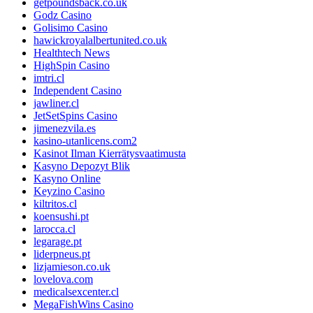
getpoundsback.co.uk
Godz Casino
Golisimo Casino
hawickroyalalbertunited.co.uk
Healthtech News
HighSpin Casino
imtri.cl
Independent Casino
jawliner.cl
JetSetSpins Casino
jimenezvila.es
kasino-utanlicens.com2
Kasinot Ilman Kierrätysvaatimusta
Kasyno Depozyt Blik
Kasyno Online
Keyzino Casino
kiltritos.cl
koensushi.pt
larocca.cl
legarage.pt
liderpneus.pt
lizjamieson.co.uk
lovelova.com
medicalsexcenter.cl
MegaFishWins Casino