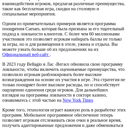
взаимодействия игроков, предлагая различные преимущества,
такие как бесплатная игра, скидки на столовую и
специальные мероприятия.
Одним из примечательных примеров является программа
поощрения Caesars, которая была признана за его тщательный
подход к лояльности клиентов. С более чем 60 миллионами
участников это позволяет игрокам набирать баллы не только
за игры, но и для размещения в отеле, ужина и отдыха. Вы
можете узнать больше об их предложениях на их
Официальный веб-сайт
.
В 2023 году Bellagio в Лас -Вегасе обновила свою программу
лояльности, чтобы включить оцениваемые преимущества, что
позволило игрокам разблокировать более высокие
вознаграждения на основе их участия в игре. Эта стратегия не
только поощряет более высокие расходы, но и способствует
ощущению единения среди игроков. Для дальнейших
взглядов на программы лояльности в секторе казино,
ознакомьтесь с этой частью на
New York Times
Кроме того, технология играет важную роль в разработке этих
программ. Мобильное программное обеспечение теперь
позволяет игрокам отслеживать свои очки в реальное время,
получать адаптированные предложения и даже обмениваться