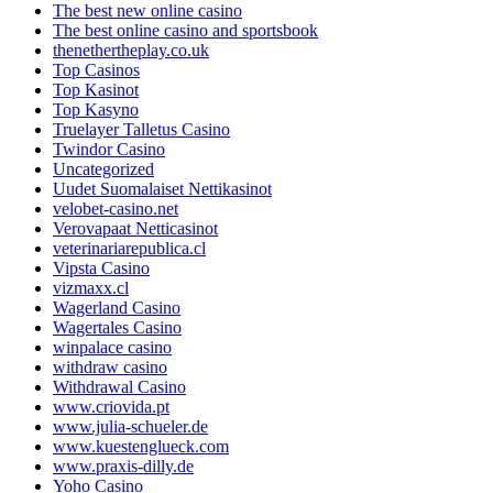
The best new online casino
The best online casino and sportsbook
thenethertheplay.co.uk
Top Casinos
Top Kasinot
Top Kasyno
Truelayer Talletus Casino
Twindor Casino
Uncategorized
Uudet Suomalaiset Nettikasinot
velobet-casino.net
Verovapaat Netticasinot
veterinariarepublica.cl
Vipsta Casino
vizmaxx.cl
Wagerland Casino
Wagertales Casino
winpalace casino
withdraw casino
Withdrawal Casino
www.criovida.pt
www.julia-schueler.de
www.kuestenglueck.com
www.praxis-dilly.de
Yoho Casino