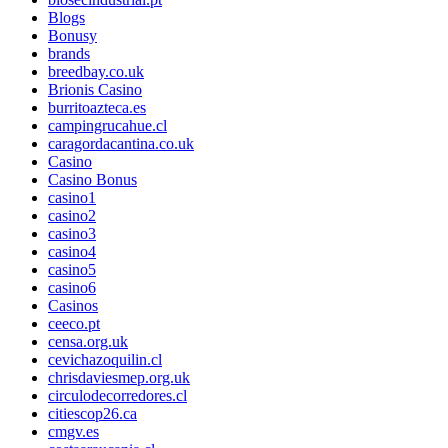
Blogs
Bonusy
brands
breedbay.co.uk
Brionis Casino
burritoazteca.es
campingrucahue.cl
caragordacantina.co.uk
Casino
Casino Bonus
casino1
casino2
casino3
casino4
casino5
casino6
Casinos
ceeco.pt
censa.org.uk
cevichazoquilin.cl
chrisdaviesmep.org.uk
circulodecorredores.cl
citiescop26.ca
cmgv.es