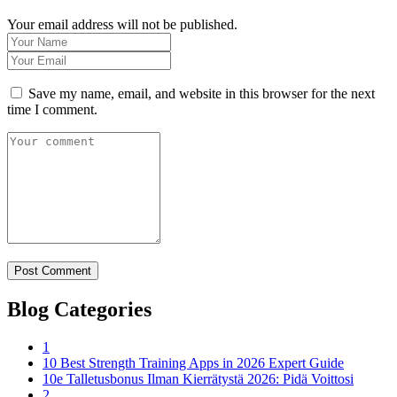
Your email address will not be published.
Save my name, email, and website in this browser for the next
time I comment.
Blog Categories
1
10 Best Strength Training Apps in 2026 Expert Guide
10e Talletusbonus Ilman Kierrätystä 2026: Pidä Voittosi
2