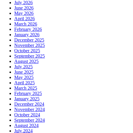
July 2026
June 2026
May 2026
April 2026
March 2026
February 2026
January 2026
December 2025
November 2025
October 2025
September 2025
August 2025
July 2025
June 2025
May 2025
April 2025
March 2025
February 2025
January 2025
December 2024
November 2024
October 2024
September 2024
August 2024
July 2024