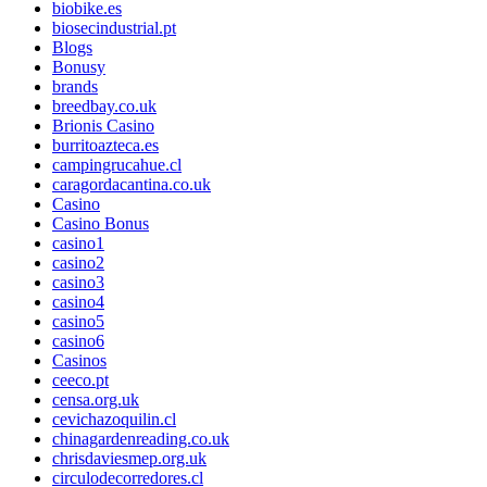
biobike.es
biosecindustrial.pt
Blogs
Bonusy
brands
breedbay.co.uk
Brionis Casino
burritoazteca.es
campingrucahue.cl
caragordacantina.co.uk
Casino
Casino Bonus
casino1
casino2
casino3
casino4
casino5
casino6
Casinos
ceeco.pt
censa.org.uk
cevichazoquilin.cl
chinagardenreading.co.uk
chrisdaviesmep.org.uk
circulodecorredores.cl