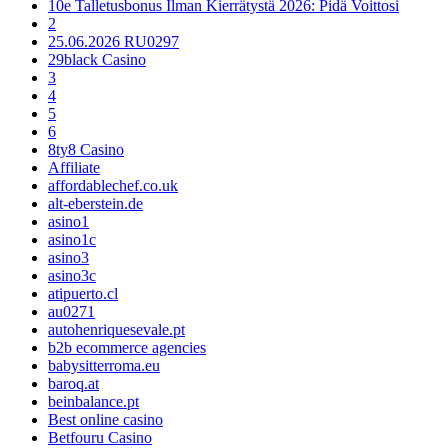
10e Talletusbonus Ilman Kierrätystä 2026: Pidä Voittosi
2
25.06.2026 RU0297
29black Casino
3
4
5
6
8ty8 Casino
Affiliate
affordablechef.co.uk
alt-eberstein.de
asino1
asino1c
asino3
asino3c
atipuerto.cl
au0271
autohenriquesevale.pt
b2b ecommerce agencies
babysitterroma.eu
baroq.at
beinbalance.pt
Best online casino
Betfouru Casino