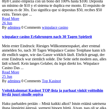
8ty8 Casino empieza con un bono del 100% hasta $100. Deposita
un mínimo de $10 y el sistema te duplica ese monto. El requisito de
apuesta es de 30x. Eso significa que si depositas $50, recibes $50
extra. Tienes que ...
Read More
26
Jun
By
adminea
0 Comments
winpalace casino
winpalace casino Erfahrungen nach 30 Tagen Spielzeit
Mein erster Eindruck: Riesiges Willkommenspaket, aber erstmal
anmelden So, nach 30 Tagen Winpalace Casino Testphase kann ich
dir endlich sagen, wie das Ganze wirklich läuft. Ehrlich gesagt, der
erste Eindruck war ziemlich solide. Die Seite sieht modern aus, alles
lädt schnell. Kein langes Gelaber, du legst direkt los. Winpalace
Casino Das ...
Read More
25
Jun
By
adminea
0 Comments
Top Kasinot
Voitokkaimmat Kasinot TOP-lista ja parhaat vinkit voittoihin
löydä juuri sinulle sopiva
Haku parhaiden perään – Mistä kaikki alkoi? Istuin eräänä sateisena
iltana läppärini ääressä, sormeni hipoen hiirtä. Aivan, taas oli se aika.