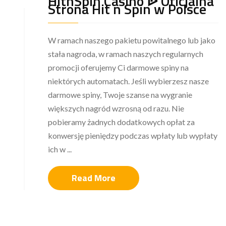
HitnSpin Casino ᐉ Oficjalna
Strona Hit n Spin w Polsce
W ramach naszego pakietu powitalnego lub jako
stała nagroda, w ramach naszych regularnych
promocji oferujemy Ci darmowe spiny na
niektórych automatach. Jeśli wybierzesz nasze
darmowe spiny, Twoje szanse na wygranie
większych nagród wzrosną od razu. Nie
pobieramy żadnych dodatkowych opłat za
konwersję pieniędzy podczas wpłaty lub wypłaty
ich w ...
Read More