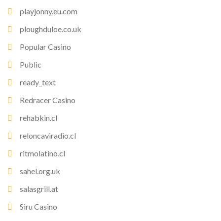
playjonny.eu.com
ploughduloe.co.uk
Popular Casino
Public
ready_text
Redracer Casino
rehabkin.cl
reloncaviradio.cl
ritmolatino.cl
sahel.org.uk
salasgrill.at
Siru Casino