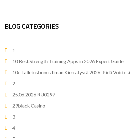
BLOG CATEGORIES
1
10 Best Strength Training Apps in 2026 Expert Guide
10e Talletusbonus Ilman Kierrätystä 2026: Pidä Voittosi
2
25.06.2026 RU0297
29black Casino
3
4