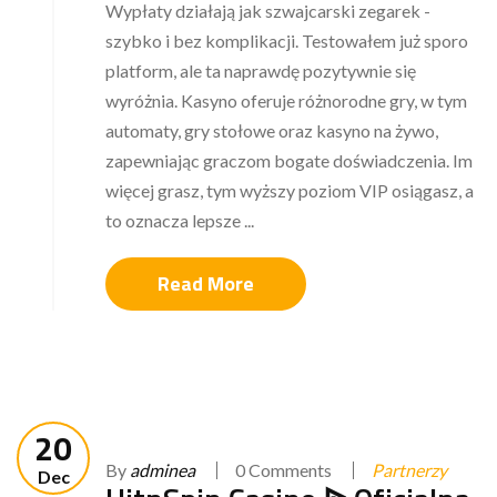
Wypłaty działają jak szwajcarski zegarek -
szybko i bez komplikacji. Testowałem już sporo
platform, ale ta naprawdę pozytywnie się
wyróżnia. Kasyno oferuje różnorodne gry, w tym
automaty, gry stołowe oraz kasyno na żywo,
zapewniając graczom bogate doświadczenia. Im
więcej grasz, tym wyższy poziom VIP osiągasz, a
to oznacza lepsze ...
Read More
20
By
adminea
0 Comments
Partnerzy
Dec