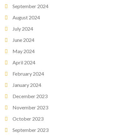
September 2024
August 2024
July 2024
June 2024
May 2024
April 2024
February 2024
January 2024
December 2023
November 2023
October 2023
September 2023