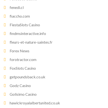
fenedi.cl
fiaccho.com
FiestaSlots Casino
findmsinteractive.info
fleurs-et-nature-saintes.fr
Forex News
forotractor.com
FoxSlots Casino
getpoundsback.co.uk
Godz Casino
Golisimo Casino
hawickroyalalbertunited.co.uk