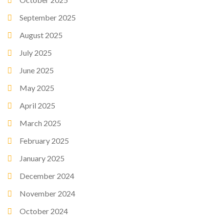
September 2025
August 2025
July 2025
June 2025
May 2025
April 2025
March 2025
February 2025
January 2025
December 2024
November 2024
October 2024