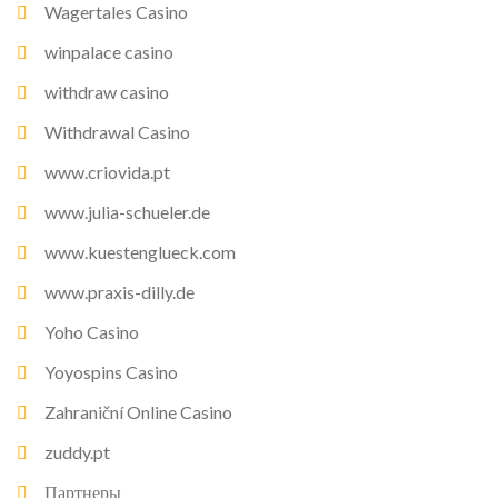
Wagertales Casino
winpalace casino
withdraw casino
Withdrawal Casino
www.criovida.pt
www.julia-schueler.de
www.kuestenglueck.com
www.praxis-dilly.de
Yoho Casino
Yoyospins Casino
Zahraniční Online Casino
zuddy.pt
Партнеры