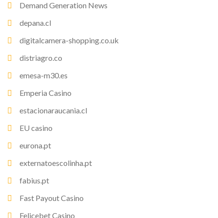
Demand Generation News
depana.cl
digitalcamera-shopping.co.uk
distriagro.co
emesa-m30.es
Emperia Casino
estacionaraucania.cl
EU casino
eurona.pt
externatoescolinha.pt
fabius.pt
Fast Payout Casino
Felicebet Casino