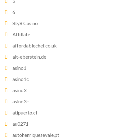
5
6
8ty8 Casino
Affiliate
affordablechef.co.uk
alt-eberstein.de
asino1
asino1c
asino3
asino3c
atipuerto.cl
au0271
autohenriquesevale.pt