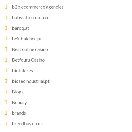
b2b ecommerce agencies
babysitterroma.eu
baroq.at
beinbalance.pt
Best online casino
Betfouru Casino
biobike.es
biosecindustrial.pt
Blogs
Bonusy
brands
breedbay.co.uk