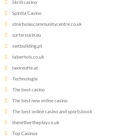
Skrill casino
Spinita Casino
stnicholascommunitycentre.co.uk
surfersskin.eu
swtbuilding.pt
taberhols.co.uk
taxireutte.at
Technologie
The best casino
The best new online casino
The best online casino and sportsbook
thenethertheplay.co.uk
Top Casinos