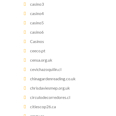
casino3
casino4
casino5
casino6
Casinos
ceeco.pt
censa.org.uk
cevichazoquilin.cl
chinagardenreading.co.uk
chrisdaviesmep.org.uk
circulodecorredores.cl
citiescop26.ca
cmgv.es