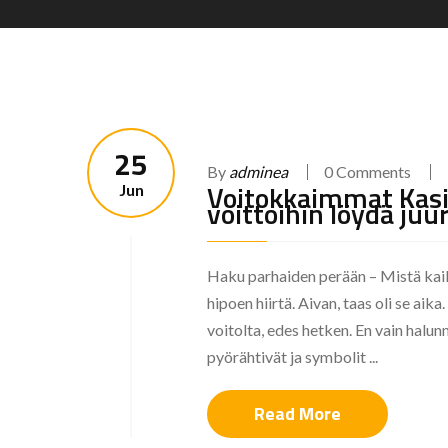
25
By
adminea
0 Comments
Voitokkaimmat Kasin
Jun
voittoihin löydä juur
Haku parhaiden perään – Mistä kaikk
hipoen hiirtä. Aivan, taas oli se aik
voitolta, edes hetken. En vain halun
pyörähtivät ja symbolit ...
Read More