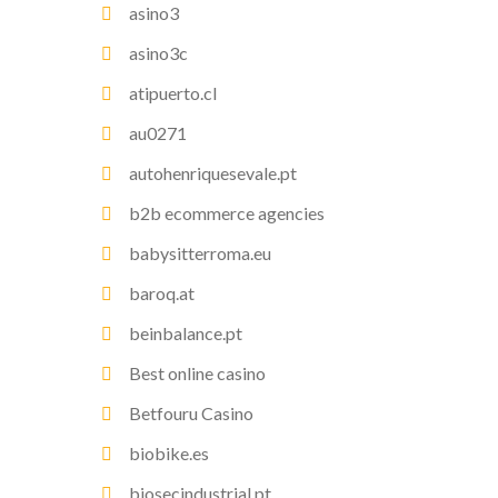
asino3
asino3c
atipuerto.cl
au0271
autohenriquesevale.pt
b2b ecommerce agencies
babysitterroma.eu
baroq.at
beinbalance.pt
Best online casino
Betfouru Casino
biobike.es
biosecindustrial.pt