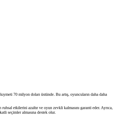
n kıymeti 70 milyon doları üstünde. Bu artış, oyuncuların daha daha
ruhsal etkilerini azaltır ve oyun zevkli kalmasını garanti eder. Ayrıca,
atli seçimler almasına destek olur.