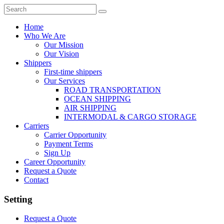
Home
Who We Are
Our Mission
Our Vision
Shippers
First-time shippers
Our Services
ROAD TRANSPORTATION
OCEAN SHIPPING
AIR SHIPPING
INTERMODAL & CARGO STORAGE
Carriers
Carrier Opportunity
Payment Terms
Sign Up
Career Opportunity
Request a Quote
Contact
Setting
Request a Quote