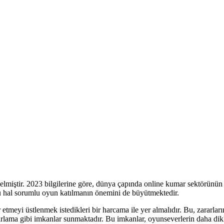
e gelmiştir. 2023 bilgilerine göre, dünya çapında online kumar sektörünü
u hal sorumlu oyun katılmanın önemini de büyütmektedir.
tmeyi üstlenmek istedikleri bir harcama ile yer almalıdır. Bu, zararların 
ırlama gibi imkanlar sunmaktadır. Bu imkanlar, oyunseverlerin daha dikk