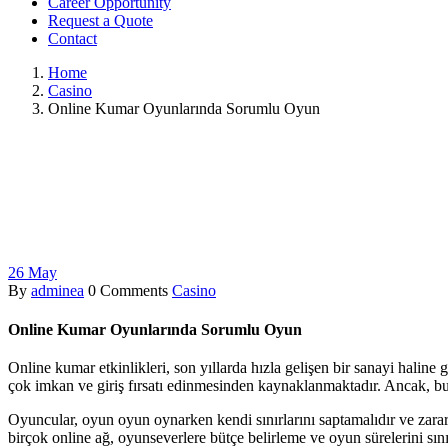
Career Opportunity
Request a Quote
Contact
Home
Casino
Online Kumar Oyunlarında Sorumlu Oyun
26
May
By
adminea
0 Comments
Casino
Online Kumar Oyunlarında Sorumlu Oyun
Online kumar etkinlikleri, son yıllarda hızla gelişen bir sanayi halin
çok imkan ve giriş fırsatı edinmesinden kaynaklanmaktadır. Ancak, b
Oyuncular, oyun oyun oynarken kendi sınırlarını saptamalıdır ve zarar e
birçok online ağ, oyunseverlere bütçe belirleme ve oyun sürelerini sın