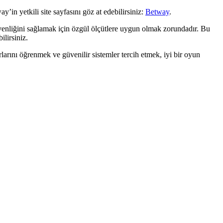
in yetkili site sayfasını göz at edebilirsiniz:
Betway
.
güvenliğini sağlamak için özgül ölçütlere uygun olmak zorundadır. Bu
ilirsiniz.
ırlarını öğrenmek ve güvenilir sistemler tercih etmek, iyi bir oyun