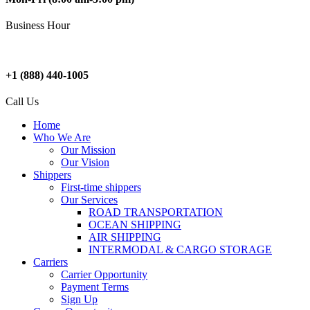
Business Hour
+1 (888) 440-1005
Call Us
Home
Who We Are
Our Mission
Our Vision
Shippers
First-time shippers
Our Services
ROAD TRANSPORTATION
OCEAN SHIPPING
AIR SHIPPING
INTERMODAL & CARGO STORAGE
Carriers
Carrier Opportunity
Payment Terms
Sign Up