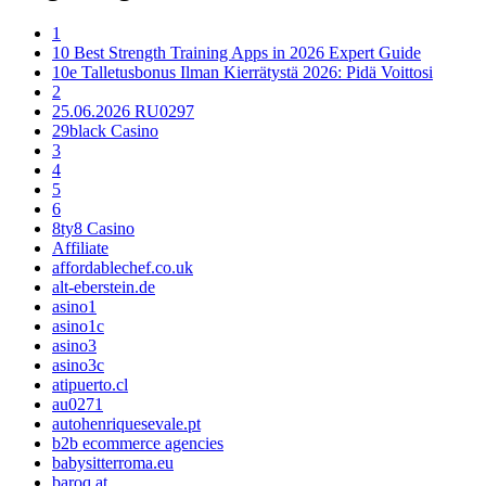
1
10 Best Strength Training Apps in 2026 Expert Guide
10e Talletusbonus Ilman Kierrätystä 2026: Pidä Voittosi
2
25.06.2026 RU0297
29black Casino
3
4
5
6
8ty8 Casino
Affiliate
affordablechef.co.uk
alt-eberstein.de
asino1
asino1c
asino3
asino3c
atipuerto.cl
au0271
autohenriquesevale.pt
b2b ecommerce agencies
babysitterroma.eu
baroq.at