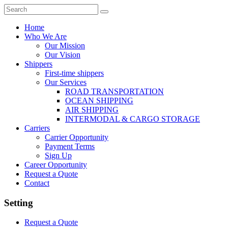
Home
Who We Are
Our Mission
Our Vision
Shippers
First-time shippers
Our Services
ROAD TRANSPORTATION
OCEAN SHIPPING
AIR SHIPPING
INTERMODAL & CARGO STORAGE
Carriers
Carrier Opportunity
Payment Terms
Sign Up
Career Opportunity
Request a Quote
Contact
Setting
Request a Quote