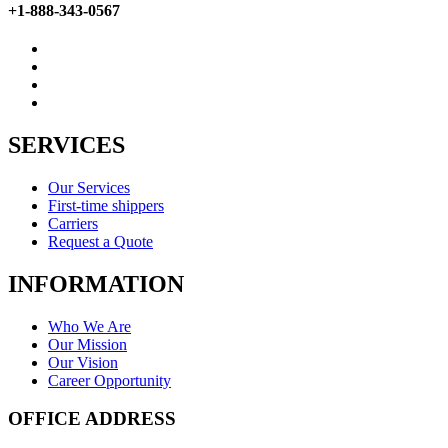
+1-888-343-0567
SERVICES
Our Services
First-time shippers
Carriers
Request a Quote
INFORMATION
Who We Are
Our Mission
Our Vision
Career Opportunity
OFFICE ADDRESS