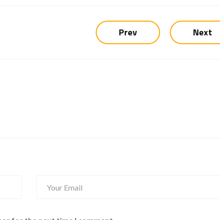
Prev
Next