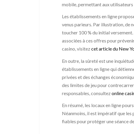
mobile, permettant aux utilisateurs d
Les établissements en ligne propos
venus parieurs. Par illustration, 
toucher 100 % du initial versement. 
associées à ces offres pour prévenir
casino, visitez
cet article du New Y
En outre, la sûreté est une inquiétu
établissements en ligne qui détienn
privées et des échanges économiques
des limites de jeu pour contrecarre
responsables, consultez
online casi
En résumé, les locaux en ligne poursu
Néanmoins, il est impératif que les
fiables pour protéger une séance de