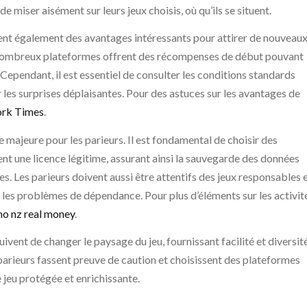
e miser aisément sur leurs jeux choisis, où qu’ils se situent.
ent également des avantages intéressants pour attirer de nouveau
de nombreux plateformes offrent des récompenses de début pouvant
Cependant, il est essentiel de consulter les conditions standards
 les surprises déplaisantes. Pour des astuces sur les avantages de
ork Times
.
de majeure pour les parieurs. Il est fondamental de choisir des
ent une licence légitime, assurant ainsi la sauvegarde des données
. Les parieurs doivent aussi être attentifs des jeux responsables 
r les problèmes de dépendance. Pour plus d’éléments sur les activit
no nz real money
.
ivent de changer le paysage du jeu, fournissant facilité et diversité
 parieurs fassent preuve de caution et choisissent des plateformes
 jeu protégée et enrichissante.