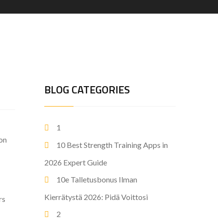
BLOG CATEGORIES
1
ion
10 Best Strength Training Apps in
2026 Expert Guide
10e Talletusbonus Ilman
Kierrätystä 2026: Pidä Voittosi
rs
2