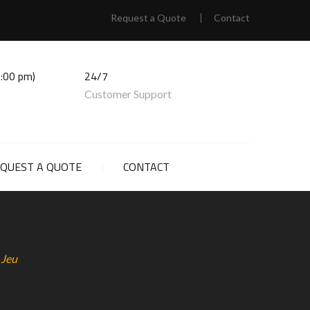
Request a Quote
Contact
:00 pm)
24/7
Customer Support
QUEST A QUOTE
CONTACT
 Jeu