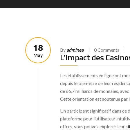
18
By
adminea
0 Comments
L’Impact des Casinos
May
Les établissements en ligne ont modi
depuis le bien-être de leur résidenc
de 66,7 milliards de monnaies, avec
Cette orientation est soutenue par 
Un participant significatif dans ce
plateforme pour l’utilisateur intuiti
offres, vous pouvez explorer leur
si