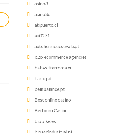
asino3
asino3c
atipuerto.cl
au0271
autohenriquesevale.pt
b2b ecommerce agencies
babysitterroma.eu
baroq.at
beinbalance.pt
Best online casino
Betfouru Casino
biobike.es
biosecindustrial.pt