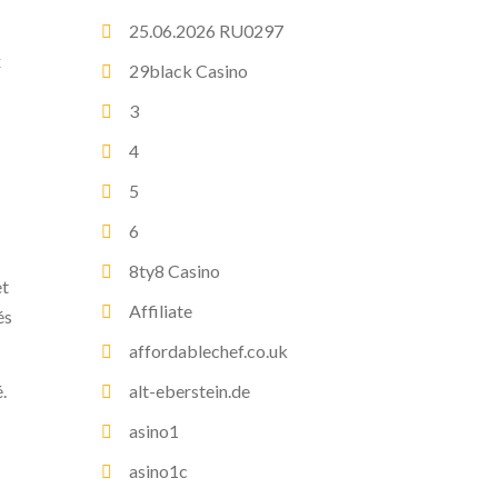
25.06.2026 RU0297
x
29black Casino
3
4
5
6
8ty8 Casino
et
Affiliate
és
affordablechef.co.uk
.
alt-eberstein.de
asino1
asino1c