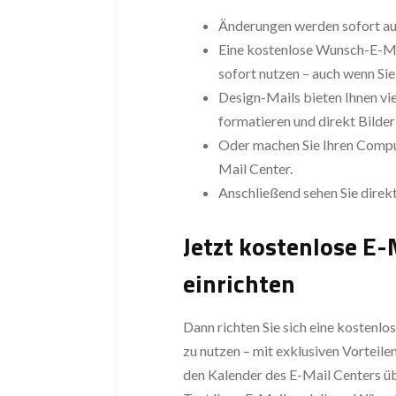
Änderungen werden sofort au
Eine kostenlose Wunsch-E-Mai
sofort nutzen – auch wenn Si
Design-Mails bieten Ihnen vi
formatieren und direkt Bilder
Oder machen Sie Ihren Compu
Mail Center.
Anschließend sehen Sie direkt
Jetzt kostenlose E
einrichten
Dann richten Sie sich eine kostenl
zu nutzen – mit exklusiven Vorteile
den Kalender des E-Mail Centers üb