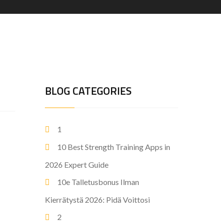
BLOG CATEGORIES
1
10 Best Strength Training Apps in
2026 Expert Guide
10e Talletusbonus Ilman
Kierrätystä 2026: Pidä Voittosi
2