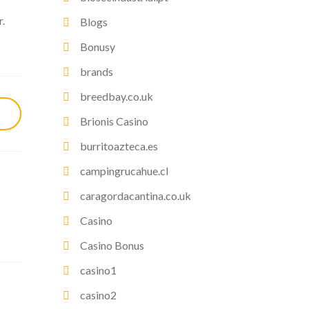
.
Blogs
Bonusy
brands
breedbay.co.uk
Brionis Casino
burritoazteca.es
campingrucahue.cl
caragordacantina.co.uk
Casino
Casino Bonus
casino1
casino2