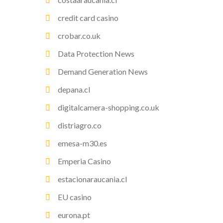
credit card casino
crobar.co.uk
Data Protection News
Demand Generation News
depana.cl
digitalcamera-shopping.co.uk
distriagro.co
emesa-m30.es
Emperia Casino
estacionaraucania.cl
EU casino
eurona.pt