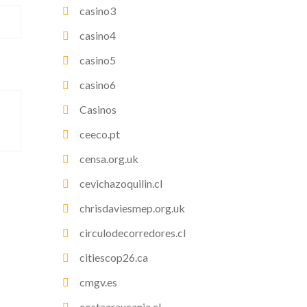
casino3
casino4
casino5
casino6
Casinos
ceeco.pt
censa.org.uk
cevichazoquilin.cl
chrisdaviesmep.org.uk
circulodecorredores.cl
citiescop26.ca
cmgv.es
costaaraucania.cl