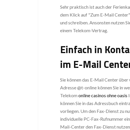
Sehr praktisch ist auch der Ferien
dem Klick auf "Zum E-Mail Center" 
und schreiben. Ansonsten nutzen Si
einem Telekom-Vertrag.
Einfach in Kont
im E-Mail Cente
Sie können das E-Mail Center über 
Adresse @t-online können Sie in wen
Telekom
online casinos ohne oasis
I
können Sie in das Adressbuch eintra
vorliegen. Um den Fax-Dienst zu nut
individuelle PC-Fax-Rufnummer ein.
Mail-Center den Fax-Dienst nutzen