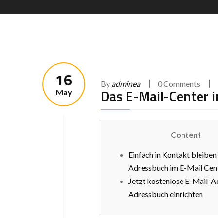
16
By
adminea
0 Comments
Das E-Mail-Center i
May
Content
Einfach in Kontakt bleiben
Adressbuch im E-Mail Cen
Jetzt kostenlose E-Mail-A
Adressbuch einrichten