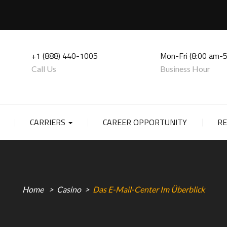
+1 (888) 440-1005
Mon-Fri (8:00 am-5
Call Us
Business Hour
CARRIERS
CAREER OPPORTUNITY
RE
Home
Casino
Das E-Mail-Center Im Überblick