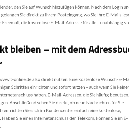
kalender, den Sie auf Wunsch hinzufügen können. Nach dem Login u
gelangen Sie direkt zu Ihrem Posteingang, wo Sie Ihre E-Mails les
e Freemail, die kostenlose E-Mail-Adresse für alle – unabhängig v
akt bleiben – mit dem Adressbu
r
www.t-online.de also direkt nutzen. Eine kostenlose Wunsch-E-Ma
igen Schritten einrichten und sofort nutzen – auch wenn Sie keine
nternetanschluss haben. E-Mail-Adressen, die Sie häufig benutzen,
gen. Anschließend sehen Sie direkt, ob neue Nachrichten für Sie
zen, richten Sie sich im Kundencenter einfach eine kostenlose,
 Haben Sie einen Internetanschluss der Telekom, können Sie im E-
.