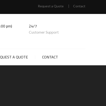
Request a Quote
Contact
:00 pm)
24/7
Customer Support
QUEST A QUOTE
CONTACT