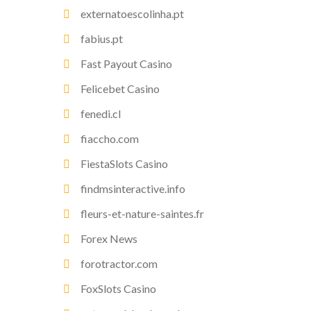
externatoescolinha.pt
fabius.pt
Fast Payout Casino
Felicebet Casino
fenedi.cl
fiaccho.com
FiestaSlots Casino
findmsinteractive.info
fleurs-et-nature-saintes.fr
Forex News
forotractor.com
FoxSlots Casino