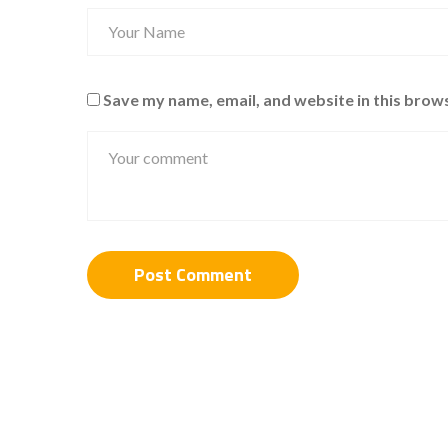
Save my name, email, and website in this brow