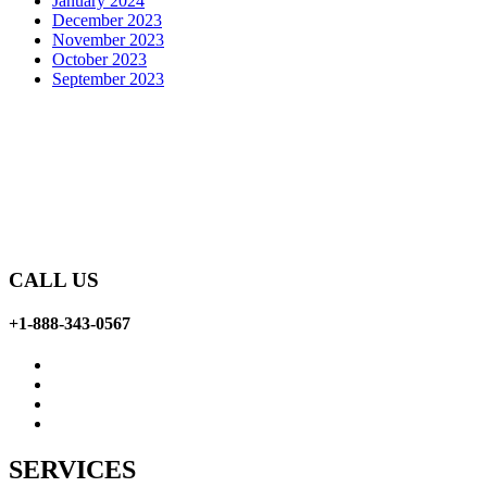
January 2024
December 2023
November 2023
October 2023
September 2023
CALL US
+1-888-343-0567
SERVICES