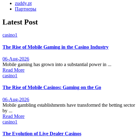
zuddy.pt
Партнеры
Latest Post
casino1
The Rise of Mobile Gaming in the Casino Industry
06-Aug-2026
Mobile gaming has grown into a substantial power in ...
Read More
casino1
The Rise of Mobile Casinos: Gaming on the Go
06-Aug-2026
Mobile gambling establishments have transformed the betting sector
by ...
Read More
casino1
The Evolution of Live Dealer Casinos