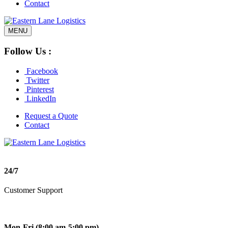
Contact
MENU
Follow Us :
Facebook
Twitter
Pinterest
LinkedIn
Request a Quote
Contact
24/7
Customer Support
Mon-Fri (8:00 am-5:00 pm)