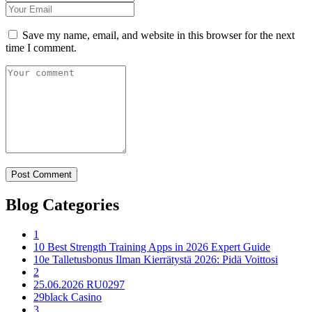
Save my name, email, and website in this browser for the next
time I comment.
Blog Categories
1
10 Best Strength Training Apps in 2026 Expert Guide
10e Talletusbonus Ilman Kierrätystä 2026: Pidä Voittosi
2
25.06.2026 RU0297
29black Casino
3