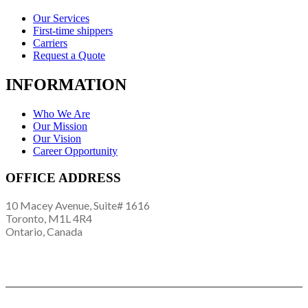
Our Services
First-time shippers
Carriers
Request a Quote
INFORMATION
Who We Are
Our Mission
Our Vision
Career Opportunity
OFFICE ADDRESS
10 Macey Avenue, Suite# 1616
Toronto, M1L 4R4
Ontario, Canada