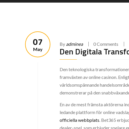
07
By
adminea
0 Comments
Den Digitala Trans
May
Den teknologiska transformationen h
framväxten av online casinon. Enli
världsomspännande handelsområdet f
demonstrerar på den snabbväxande t
En av de mest främsta aktörerna in
ledande plattform för online vadsl
officiella webbplats
. Bet365 erbjud
dealer-spel, som erbjuder spelare e