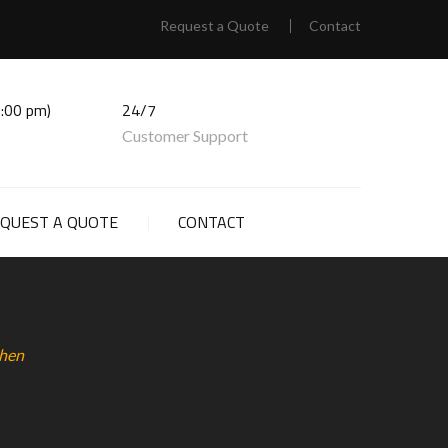
Request a Quote
Contact
:00 pm)
24/7
Customer Support
QUEST A QUOTE
CONTACT
chen