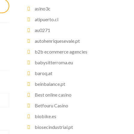
asino3c
atipuerto.cl
au0271
autohenriquesevale.pt
b2b ecommerce agencies
babysitterroma.eu
baroq.at
beinbalance.pt
Best online casino
Betfouru Casino
biobike.es
biosecindustrial.pt