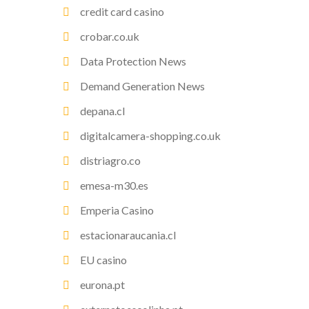
credit card casino
crobar.co.uk
Data Protection News
Demand Generation News
depana.cl
digitalcamera-shopping.co.uk
distriagro.co
emesa-m30.es
Emperia Casino
estacionaraucania.cl
EU casino
eurona.pt