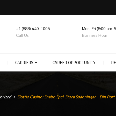
+1 (888) 440-1005
Mon-Fri (8:00 am-5
Call Us
Business Hour
CARRIERS
CAREER OPPORTUNITY
RE
orized
Slottio Casino: Snabb Spel, Stora Spänningar – Din Port 