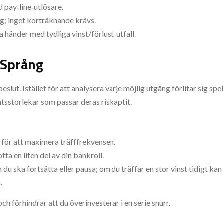
 pay‑line‑utlösare.
g; inget korträknande krävs.
händer med tydliga vinst/förlust‑utfall.
 Språng
slut. Istället för att analysera varje möjlig utgång förlitar sig spe
satsstorlekar som passar deras riskaptit.
t för att maximera träfffrekvensen.
fta en liten del av din bankroll.
 du ska fortsätta eller pausa; om du träffar en stor vinst tidigt kan
.
ch förhindrar att du överinvesterar i en serie snurr.