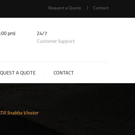
Request a Quote
Contact
:00 pm)
24/7
Customer Support
QUEST A QUOTE
CONTACT
Till Snabba Vinster