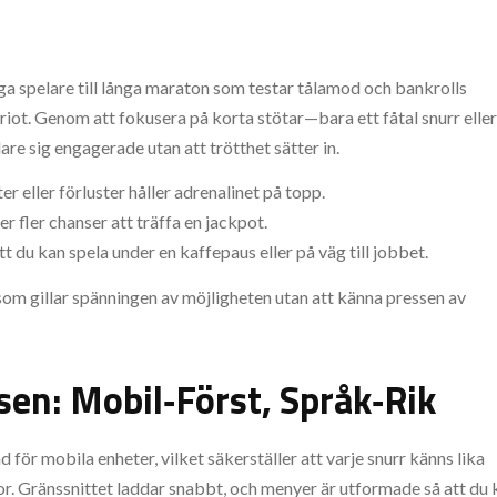
ga spelare till långa maraton som testar tålamod och bankrolls
iot. Genom att fokusera på korta stötar—bara ett fåtal snurr eller
re sig engagerade utan att trötthet sätter in.
 eller förluster håller adrenalinet på topp.
 fler chanser att träffa en jackpot.
 du kan spela under en kaffepaus eller på väg till jobbet.
som gillar spänningen av möjligheten utan att känna pressen av
sen: Mobil‑Först, Språk‑Rik
 för mobila enheter, vilket säkerställer att varje snurr känns lika
r. Gränssnittet laddar snabbt, och menyer är utformade så att du 