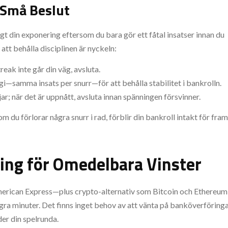
 Små Beslut
gt din exponering eftersom du bara gör ett fåtal insatser innan du
 att behålla disciplinen är nyckeln:
reak inte går din väg, avsluta.
gi—samma insats per snurr—för att behålla stabilitet i bankrolln.
jar; när det är uppnått, avsluta innan spänningen försvinner.
 du förlorar några snurr i rad, förblir din bankroll intakt för fra
ng för Omedelbara Vinster
American Express—plus crypto-alternativ som Bitcoin och Ethereu
gra minuter. Det finns inget behov av att vänta på banköverföring
er din spelrunda.