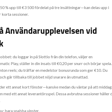
% upp till €3 500 fördelat på tre insättningar—kan delas upp i
 korta sessioner.
på Användarupplevelsen vid
k
obbet: du loggar in på Slottio från din telefon, väljer en
ic Play, ställer in din insats till €0,20 per snurr och börjar spela.
mton reels; du träffar en medelstor bonusrunda som ger €10. Du
och går tillbaka till jobbet nöjd snarare än utmattad.
nder ett annat kort fönster—kanske medan du väntar på att midda
 med ett annat leverantörsspel. Dessa avbrutna sessioner håller d
.
ov; bara snabba vinster.