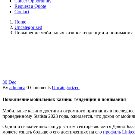
Career Opportunity
Request a Quote
Contact
Home
Uncategorized
Повышение мобильных казино: тенденции и понимания
30
Dec
By
adminea
0 Comments
Uncategorized
Повышение мобильных казино: тенденции и понимания
Мобильные казино достигли огромного признания в последнее
проведенному Statista 2023 года, ожидается, что доход от мо
Одной из важнейших фигур в этом секторе является Дэвид Ба
можете узнать больше о его достижениях на его
профиль Linke