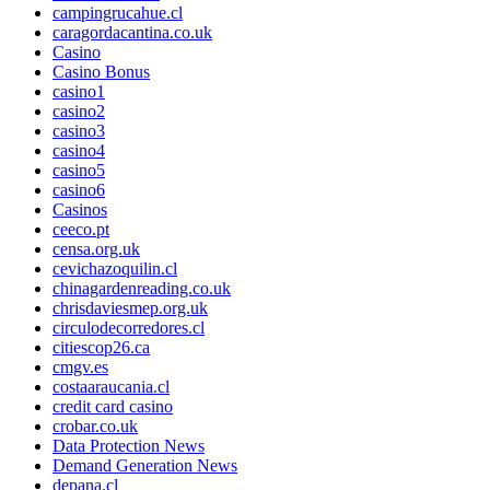
campingrucahue.cl
caragordacantina.co.uk
Casino
Casino Bonus
casino1
casino2
casino3
casino4
casino5
casino6
Casinos
ceeco.pt
censa.org.uk
cevichazoquilin.cl
chinagardenreading.co.uk
chrisdaviesmep.org.uk
circulodecorredores.cl
citiescop26.ca
cmgv.es
costaaraucania.cl
credit card casino
crobar.co.uk
Data Protection News
Demand Generation News
depana.cl