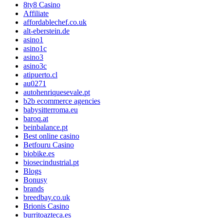
8ty8 Casino
Affiliate
affordablechef.co.uk
alt-eberstein.de
asino1
asino1c
asino3
asino3c
atipuerto.cl
au0271
autohenriquesevale.pt
b2b ecommerce agencies
babysitterroma.eu
baroq.at
beinbalance.pt
Best online casino
Betfouru Casino
biobike.es
biosecindustrial.pt
Blogs
Bonusy
brands
breedbay.co.uk
Brionis Casino
burritoazteca.es