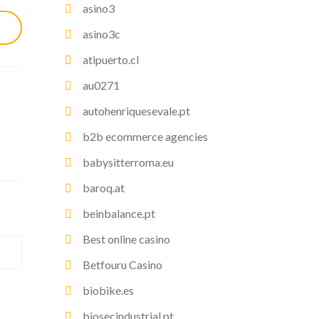
asino3
asino3c
atipuerto.cl
au0271
autohenriquesevale.pt
b2b ecommerce agencies
babysitterroma.eu
baroq.at
beinbalance.pt
Best online casino
Betfouru Casino
biobike.es
biosecindustrial.pt