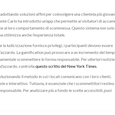
no adottando soluzioni affini per coinvolgere una clientela più giovan
onte Carlo ha introdotto un’app che permette ai visitatori di accum
one al loro comportamento di scommessa. Questo sistema non solo
ma ottimizza anche l’esperienza totale.
 la ludicizzazione fornisce privilegi, i partecipanti devono essere
o d’azzardo. La gamification può provocare a un incremento del temp
ndamentale scommettere in forma responsabile. Per ulteriori notizie
 d’azzardo, controlla
questo scritto del New York Times
.
voluzionando il metodo in cui i locali comunicano con i loro clienti,
le e interattivo. Tuttavia, è essenziale che i scommettitori restino
sponsabile. Per analizzare più a fondo le scelte accessibili, puoi