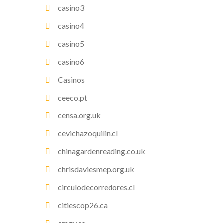
casino3
casino4
casino5
casino6
Casinos
ceeco.pt
censa.org.uk
cevichazoquilin.cl
chinagardenreading.co.uk
chrisdaviesmep.org.uk
circulodecorredores.cl
citiescop26.ca
cmgv.es