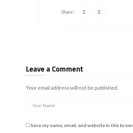
Share :
Leave a Comment
Your email address will not be published.
Save my name, email, and website in this brow