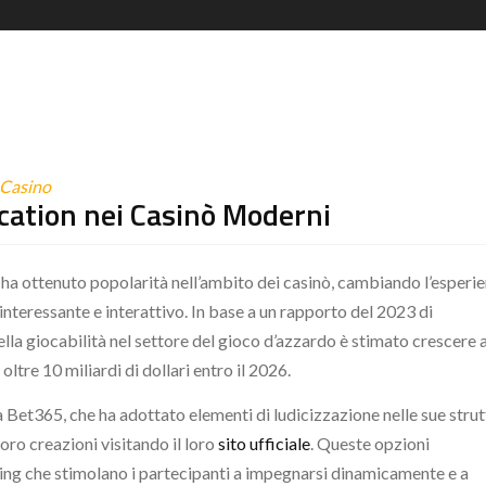
Casino
ication nei Casinò Moderni
e ha ottenuto popolarità nell’ambito dei casinò, cambiando l’esperi
nteressante e interattivo. In base a un rapporto del 2023 di
a giocabilità nel settore del gioco d’azzardo è stimato crescere 
tre 10 miliardi di dollari entro il 2026.
 Bet365, che ha adottato elementi di ludicizzazione nelle sue strut
loro creazioni visitando il loro
sito ufficiale
. Queste opzioni
ing che stimolano i partecipanti a impegnarsi dinamicamente e a