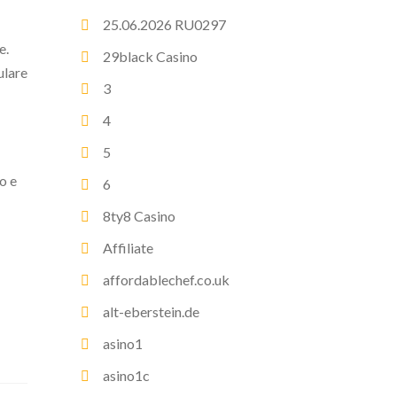
25.06.2026 RU0297
e.
29black Casino
ulare
3
4
5
o e
6
8ty8 Casino
Affiliate
affordablechef.co.uk
alt-eberstein.de
asino1
asino1c