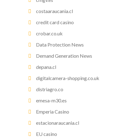
costaaraucania.cl
credit card casino
crobar.co.uk
Data Protection News
Demand Generation News
depana.cl
digitalcamera-shopping.co.uk
distriagro.co
emesa-m30.es
Emperia Casino
estacionaraucania.cl
EU casino