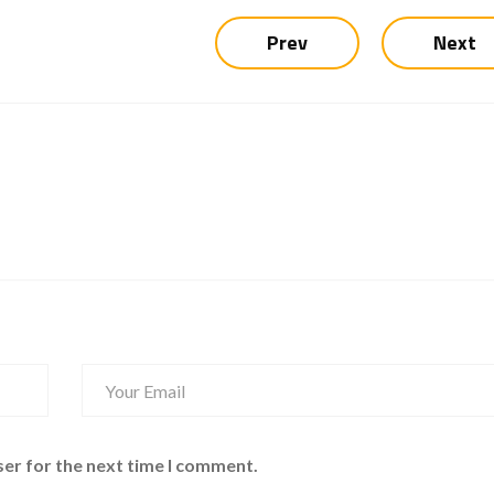
Prev
Next
ser for the next time I comment.