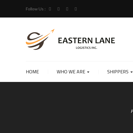
Follow Us :
HOME
WHO WE ARE
SHIPPERS