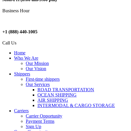
Business Hour
+1 (888) 440-1005
Call Us
Home
Who We Are
Our Mission
Our Vision
Shippers
First-time shippers
Our Services
ROAD TRANSPORTATION
OCEAN SHIPPING
AIR SHIPPING
INTERMODAL & CARGO STORAGE
Carriers
Carrier Opportunity
Payment Terms
Sign Up