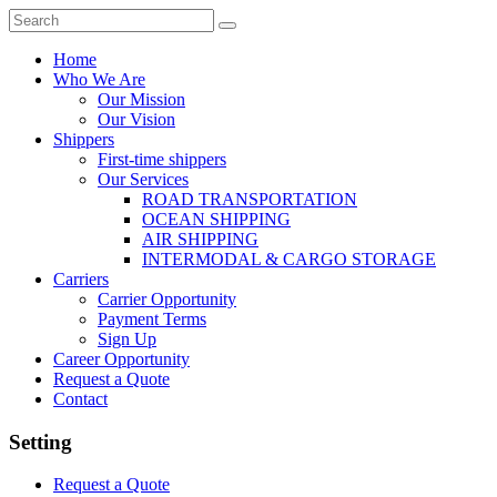
Home
Who We Are
Our Mission
Our Vision
Shippers
First-time shippers
Our Services
ROAD TRANSPORTATION
OCEAN SHIPPING
AIR SHIPPING
INTERMODAL & CARGO STORAGE
Carriers
Carrier Opportunity
Payment Terms
Sign Up
Career Opportunity
Request a Quote
Contact
Setting
Request a Quote