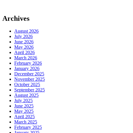
Archives
August 2026
July 2026
June 2026
May 2026
April 2026
March 2026
February 2026
January 2026
December 2025
November 2025
October 2025
September 2025
August 2025
July 2025
June 2025
May 2025
April 2025
March 2025
February 2025
January 2025