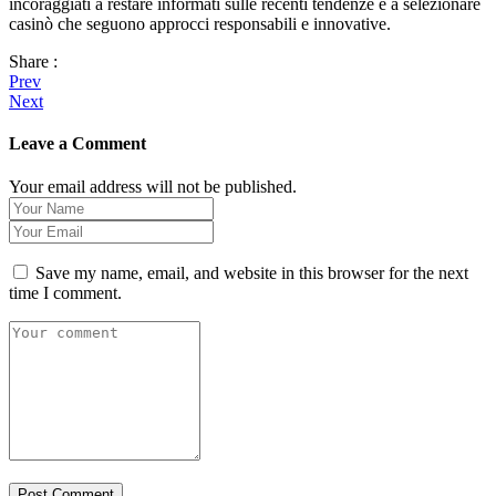
incoraggiati a restare informati sulle recenti tendenze e a selezionare
casinò che seguono approcci responsabili e innovative.
Share :
Post
Prev
Next
navigation
Leave a Comment
Your email address will not be published.
Save my name, email, and website in this browser for the next
time I comment.