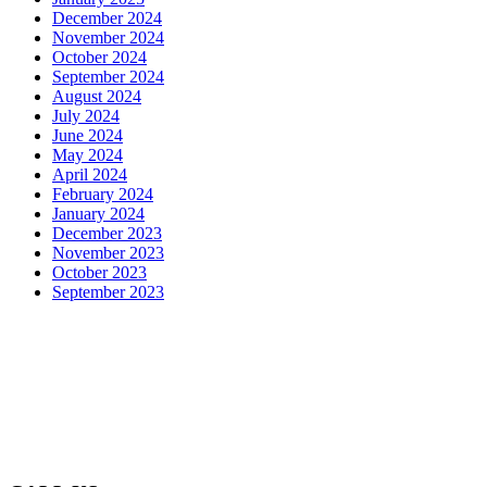
December 2024
November 2024
October 2024
September 2024
August 2024
July 2024
June 2024
May 2024
April 2024
February 2024
January 2024
December 2023
November 2023
October 2023
September 2023