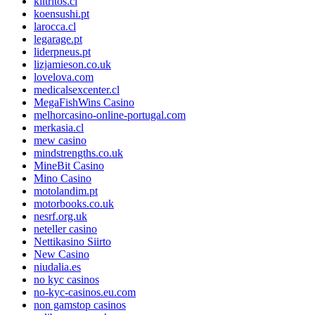
kiltritos.cl
koensushi.pt
larocca.cl
legarage.pt
liderpneus.pt
lizjamieson.co.uk
lovelova.com
medicalsexcenter.cl
MegaFishWins Casino
melhorcasino-online-portugal.com
merkasia.cl
mew casino
mindstrengths.co.uk
MineBit Casino
Mino Casino
motolandim.pt
motorbooks.co.uk
nesrf.org.uk
neteller casino
Nettikasino Siirto
New Casino
niudalia.es
no kyc casinos
no-kyc-casinos.eu.com
non gamstop casinos