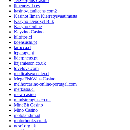
JetSetSpins Casino
jimenezvila.es
kasino-utanlicens.com2
Kasinot Ilman Kierrätysvaatimusta
Kasyno Depozyt Blik
Kasyno Online
Keyzino Casino
kiltritos.cl
koensushi.pt
larocca.cl
legarage.pt
liderpneus.pt
lizjamieson.co.uk
lovelova.com
medicalsexcenter.cl
MegaFishWins Casino
melhorcasino-online-portugal.com
merkasia.cl
mew casino
mindstrengths.co.uk
MineBit Casino
Mino Casino
motolandim.pt
motorbooks.co.uk
nesrf.org.uk