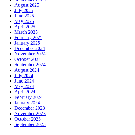
August 2025
July 2025
June 2025
May 2025
April 2025
March 2025
February 2025
January 2025
December 2024
November 2024
October 2024
September 2024
August 2024
July 2024
June 2024
May 2024
April 2024
February 2024
January 2024
December 2023
November 2023
October 2023
September 2023