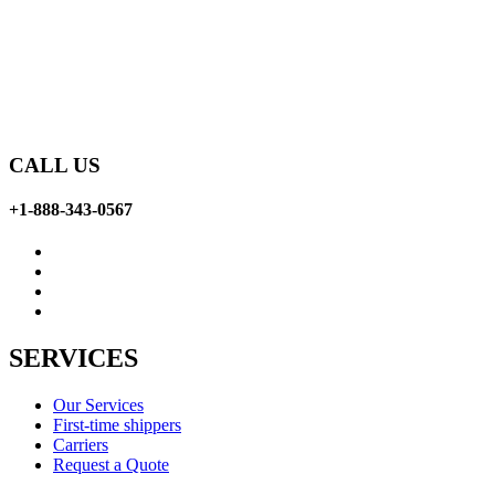
CALL US
+1-888-343-0567
SERVICES
Our Services
First-time shippers
Carriers
Request a Quote