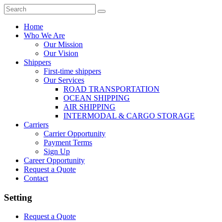
Home
Who We Are
Our Mission
Our Vision
Shippers
First-time shippers
Our Services
ROAD TRANSPORTATION
OCEAN SHIPPING
AIR SHIPPING
INTERMODAL & CARGO STORAGE
Carriers
Carrier Opportunity
Payment Terms
Sign Up
Career Opportunity
Request a Quote
Contact
Setting
Request a Quote