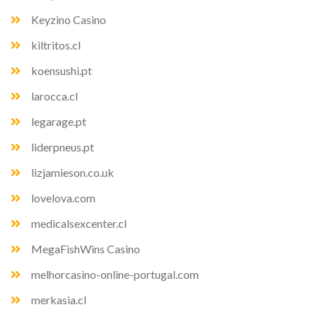
Keyzino Casino
kiltritos.cl
koensushi.pt
larocca.cl
legarage.pt
liderpneus.pt
lizjamieson.co.uk
lovelova.com
medicalsexcenter.cl
MegaFishWins Casino
melhorcasino-online-portugal.com
merkasia.cl