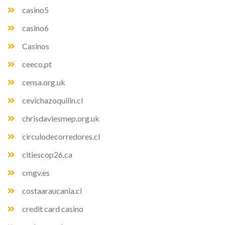
casino5
casino6
Casinos
ceeco.pt
censa.org.uk
cevichazoquilin.cl
chrisdaviesmep.org.uk
circulodecorredores.cl
citiescop26.ca
cmgv.es
costaaraucania.cl
credit card casino