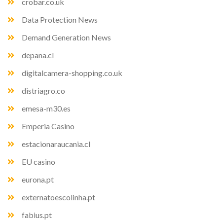
crobar.co.uk
Data Protection News
Demand Generation News
depana.cl
digitalcamera-shopping.co.uk
distriagro.co
emesa-m30.es
Emperia Casino
estacionaraucania.cl
EU casino
eurona.pt
externatoescolinha.pt
fabius.pt