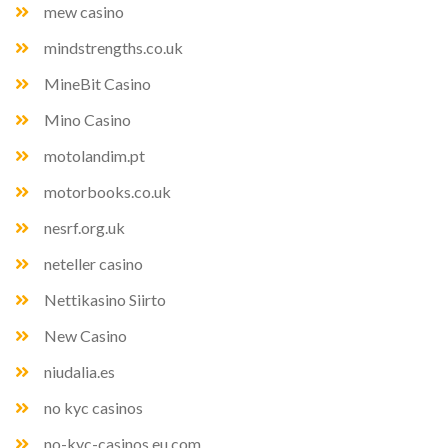
mew casino
mindstrengths.co.uk
MineBit Casino
Mino Casino
motolandim.pt
motorbooks.co.uk
nesrf.org.uk
neteller casino
Nettikasino Siirto
New Casino
niudalia.es
no kyc casinos
no-kyc-casinos.eu.com