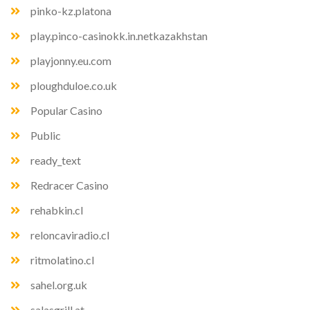
pinko-kz.platona
play.pinco-casinokk.in.netkazakhstan
playjonny.eu.com
ploughduloe.co.uk
Popular Casino
Public
ready_text
Redracer Casino
rehabkin.cl
reloncaviradio.cl
ritmolatino.cl
sahel.org.uk
salasgrill.at