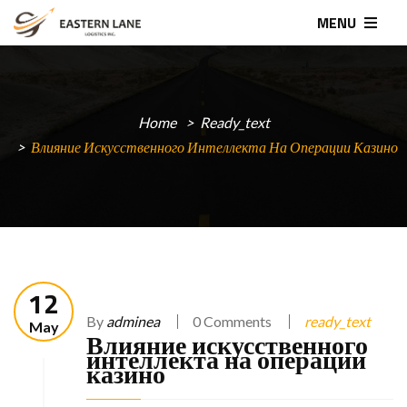
MENU
Home
Ready_text
Влияние Искусственного Интеллекта На Операции Казино
12
By
adminea
0 Comments
ready_text
May
Влияние искусственного
интеллекта на операции
казино