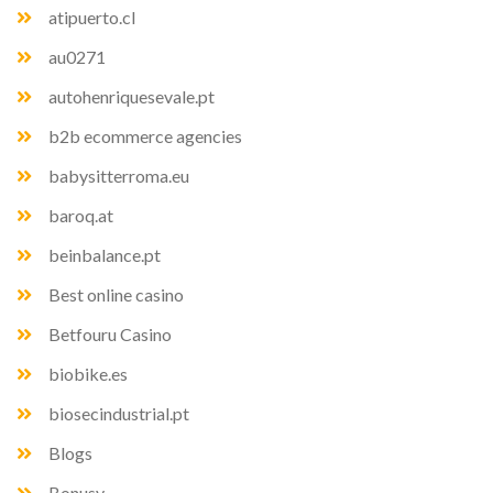
atipuerto.cl
au0271
autohenriquesevale.pt
b2b ecommerce agencies
babysitterroma.eu
baroq.at
beinbalance.pt
Best online casino
Betfouru Casino
biobike.es
biosecindustrial.pt
Blogs
Bonusy