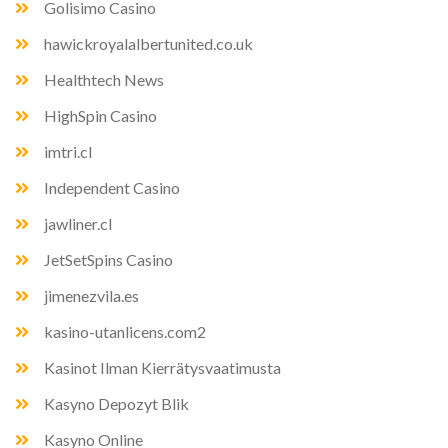
Golisimo Casino
hawickroyalalbertunited.co.uk
Healthtech News
HighSpin Casino
imtri.cl
Independent Casino
jawliner.cl
JetSetSpins Casino
jimenezvila.es
kasino-utanlicens.com2
Kasinot Ilman Kierrätysvaatimusta
Kasyno Depozyt Blik
Kasyno Online