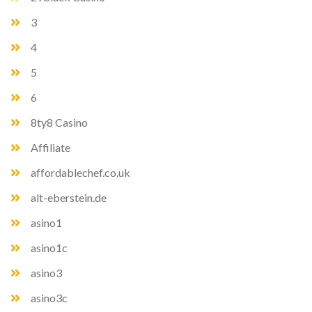
3
4
5
6
8ty8 Casino
Affiliate
affordablechef.co.uk
alt-eberstein.de
asino1
asino1c
asino3
asino3c