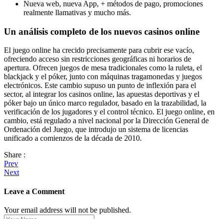
Nueva web, nueva App, + métodos de pago, promociones
realmente llamativas y mucho más.
Un análisis completo de los nuevos casinos online
El juego online ha crecido precisamente para cubrir ese vacío,
ofreciendo acceso sin restricciones geográficas ni horarios de
apertura. Ofrecen juegos de mesa tradicionales como la ruleta, el
blackjack y el póker, junto con máquinas tragamonedas y juegos
electrónicos. Este cambio supuso un punto de inflexión para el
sector, al integrar los casinos online, las apuestas deportivas y el
póker bajo un único marco regulador, basado en la trazabilidad, la
verificación de los jugadores y el control técnico. El juego online, en
cambio, está regulado a nivel nacional por la Dirección General de
Ordenación del Juego, que introdujo un sistema de licencias
unificado a comienzos de la década de 2010.
Share :
Post
Prev
Next
navigation
Leave a Comment
Your email address will not be published.