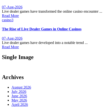
07-Aug-2026
Live dealer games have transformed the online casino encounter ...
Read More
casino3
The Rise of Live Dealer Games in Online Casinos
07-Aug-2026
Live dealer games have developed into a notable trend ...
Read More
Single Image
Archives
August 2026
July 2026
June 2026
May 2026
April 2026