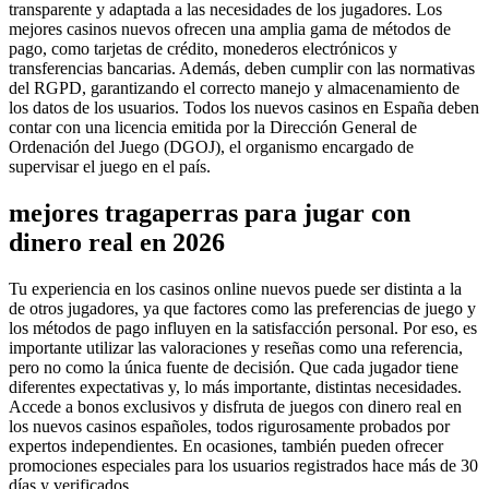
transparente y adaptada a las necesidades de los jugadores. Los
mejores casinos nuevos ofrecen una amplia gama de métodos de
pago, como tarjetas de crédito, monederos electrónicos y
transferencias bancarias. Además, deben cumplir con las normativas
del RGPD, garantizando el correcto manejo y almacenamiento de
los datos de los usuarios. Todos los nuevos casinos en España deben
contar con una licencia emitida por la Dirección General de
Ordenación del Juego (DGOJ), el organismo encargado de
supervisar el juego en el país.
mejores tragaperras para jugar con
dinero real en 2026
Tu experiencia en los casinos online nuevos puede ser distinta a la
de otros jugadores, ya que factores como las preferencias de juego y
los métodos de pago influyen en la satisfacción personal. Por eso, es
importante utilizar las valoraciones y reseñas como una referencia,
pero no como la única fuente de decisión. Que cada jugador tiene
diferentes expectativas y, lo más importante, distintas necesidades.
Accede a bonos exclusivos y disfruta de juegos con dinero real en
los nuevos casinos españoles, todos rigurosamente probados por
expertos independientes. En ocasiones, también pueden ofrecer
promociones especiales para los usuarios registrados hace más de 30
días y verificados.