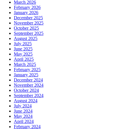
March 2026
February 2026
January 2026
December 2025
November 2025
October 2025
September 2025
August 2025
July 2025
June 2025
May 2025
April 2025
March 2025
February 2025
January 2025
December 2024
November 2024
October 2024
September 2024
August 2024
July 2024
June 2024
May 2024
April 2024
February 2024