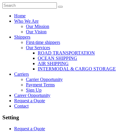
Home
Who We Are
Our Mission
Our Vision
Shippers
First-time shippers
Our Services
ROAD TRANSPORTATION
OCEAN SHIPPING
AIR SHIPPING
INTERMODAL & CARGO STORAGE
Carriers
Carrier Opportunity
Payment Terms
Sign Up
Career Opportunity
Request a Quote
Contact
Setting
Request a Quote